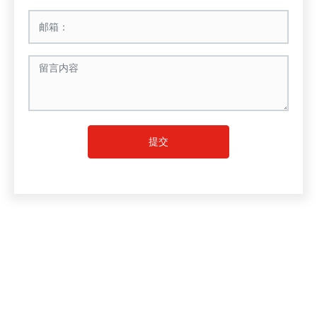
提交
南京鑫嘉宇纺织品进出口有限公司
江苏省奥体大街118号1幢602-603室